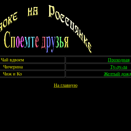
Чай вдвоем
Проходная
Чичерина
Ту-лу-ла
Чиж и Ко
Желтый дожд
На главную