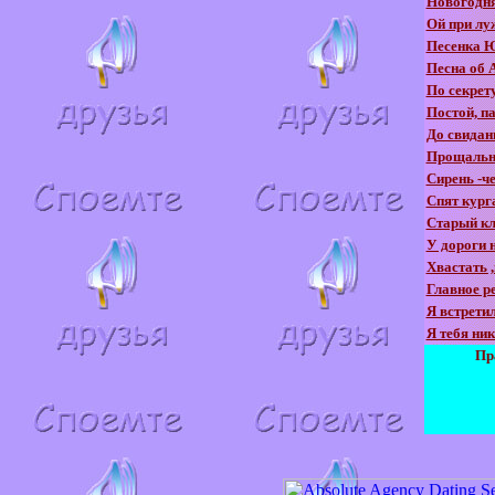
Новогодня
Ой при лу
Песенка 
Песна об 
По секрет
Постой, п
До свидан
Прощальн
Сирень -ч
Спят кур
Старый кл
У дороги 
Хвастать ,
Главное ре
Я встрети
Я тебя ник
Пр