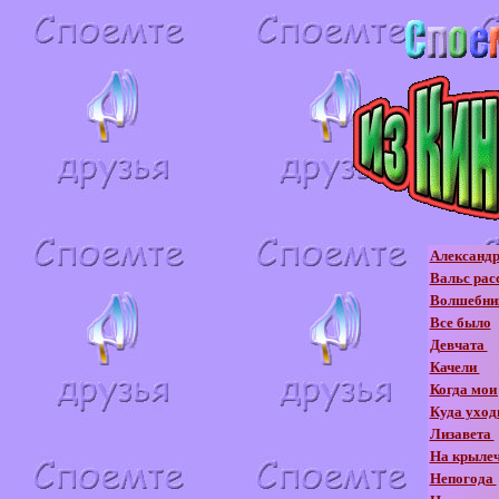
Александ
Вальс рас
Волшебник
Все было
Девчата
Качели
Когда мои
Куда уход
Лизавета
На крылеч
Непогода