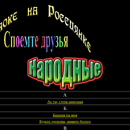
А
Ах ты, степь широкая
Б
Барыня ты моя
Будьте здоровы, живите богато
В