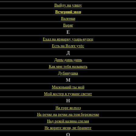
Выйду на улицу
Вечерний звон
Валенки
Варяг
Е
Ехал на ярмарку ухарь-купец
Есть на Волге утёс
Д
Динь-динь-динь
Как мне тебя называть
Дубинушка
М
Миленький ты мой
Мой костер в тумане светит
Н
На горе колхоз
На речке на речке на том бережочке
Над рекой калина спелая
Не корите меня, не браните
О