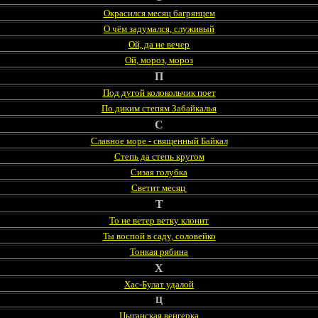
Окрасился месяц багрянцем
О чём задумался, служивый
Ой, да не вечер
Ой, мороз, мороз
П
Под дугой колокольчик поет
По диким степям Забайкалья
С
Славное море - священный Байкал
Степь да степь кругом
Сизая голубка
Светит месяц
Т
То не ветер ветку клонит
Ты воспой в саду, соловейко
Тонкая рябина
Х
Хас-Булат удалой
Ц
Цыганская венгерка